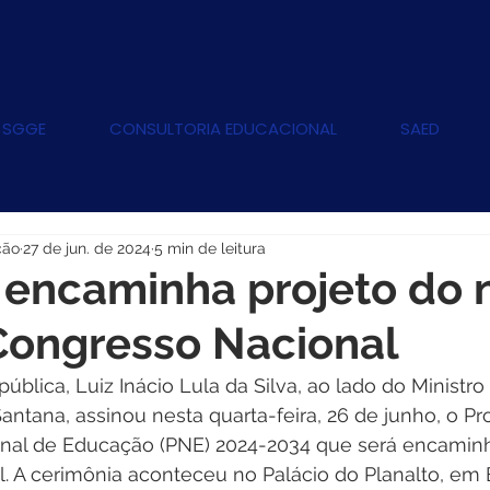
 SGGE
CONSULTORIA EDUCACIONAL
SAED
ção
27 de jun. de 2024
5 min de leitura
 encaminha projeto do 
Congresso Nacional
ública, Luiz Inácio Lula da Silva, ao lado do Ministro
ntana, assinou nesta quarta-feira, 26 de junho, o Pro
onal de Educação (PNE) 2024-2034 que será encamin
 A cerimônia aconteceu no Palácio do Planalto, em Br