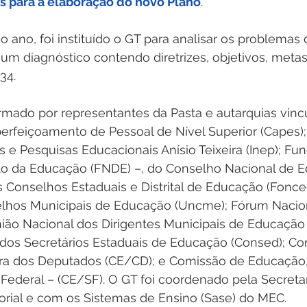
s para a elaboração do novo Plano
. 
ano, foi instituído o GT para analisar os problemas
 um diagnóstico contendo diretrizes, objetivos, metas
34.
rfeiçoamento de Pessoal de Nível Superior (Capes); I
 e Pesquisas Educacionais Anísio Teixeira (Inep); Fu
o da Educação (FNDE) –, do Conselho Nacional de E
 Conselhos Estaduais e Distrital de Educação (Fonce
lhos Municipais de Educação (Uncme); Fórum Nacio
ião Nacional dos Dirigentes Municipais de Educação
dos Secretários Estaduais de Educação (Consed); Co
a dos Deputados (CE/CD); e Comissão de Educação, 
ederal – (CE/SF). O GT foi coordenado pela Secretar
torial e com os Sistemas de Ensino (Sase) do MEC. 