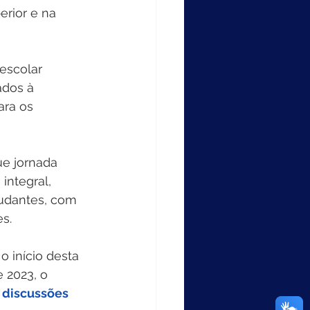
erior e na 
dos à 
ra os 
ue jornada 
integral, 
udantes, com 
s. 
 início desta 
 2023, o 
discussões 