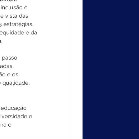
 inclusão e 
e vista das 
 estratégias. 
 equidade e da 
. 
 passo 
adas, 
ão e os 
 qualidade, 
e educação 
iversidade e 
ra e 