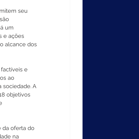
rmitem seu 
são 
há um 
s e ações 
 o alcance dos 
actíveis e 
os ao 
 sociedade. A 
8 objetivos 
e 
da oferta do 
dade na 