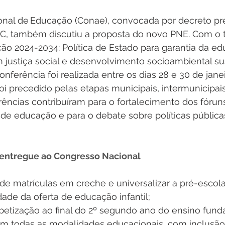
onal de Educação (Conae), convocada por decreto pre
, também discutiu a proposta do novo PNE. Com o 
ão 2024-2034: Política de Estado para garantia da 
justiça social e desenvolvimento socioambiental sus
onferência foi realizada entre os dias 28 e 30 de jane
i precedido pelas etapas municipais, intermunicipais, 
rências contribuíram para o fortalecimento dos fóruns
is de educação e para o debate sobre políticas pública
 entregue ao Congresso Nacional
a de matrículas em creche e universalizar a pré-escola
idade da oferta de educação infantil; 
abetização ao final do 2º segundo ano do ensino fund
 em todas as modalidades educacionais, com inclusão