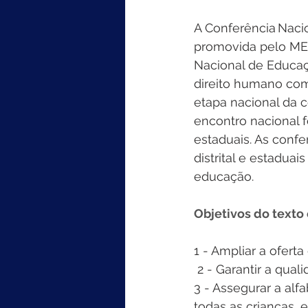
A Conferência Naci
promovida pelo MEC
Nacional de Educaç
direito humano com 
etapa nacional da c
encontro nacional fo
estaduais. As confe
distrital e estadua
educação. 
Objetivos do texto
1 - Ampliar a ofert
 2 - Garantir a qual
3 - Assegurar a alf
todas as crianças,