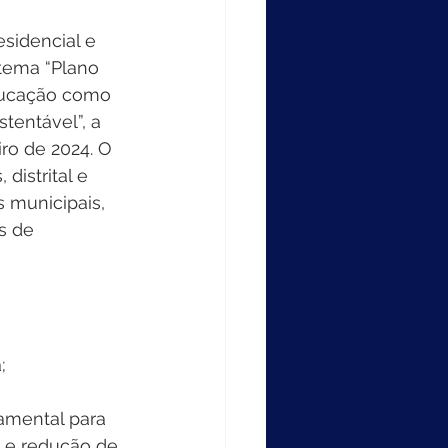
sidencial e 
tema “Plano 
educação como 
tentável”, a 
iro de 2024. O 
distrital e 
 municipais, 
s de 
;
amental para 
 e redução de 