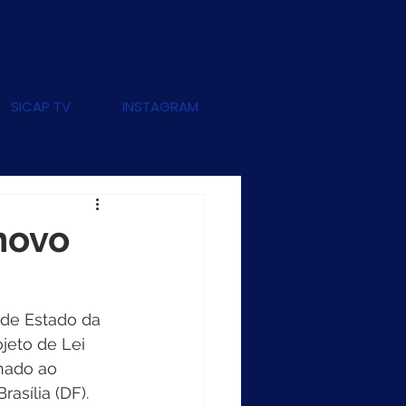
SICAP TV
INSTAGRAM
novo
 de Estado da 
jeto de Lei 
hado ao 
asília (DF). 