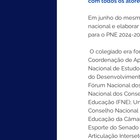
com todos os atore
Em junho do mesmo 
nacional e elaborar
para o PNE 2024-20
 O colegiado era formado por representantes da Pasta e autarquias vinculadas – 
Coordenação de Ape
Nacional de Estudos
do Desenvolviment
Fórum Nacional dos
Nacional dos Conse
Educação (FNE); Un
Conselho Nacional 
Educação da Câmar
Esporte do Senado F
Articulação Interse