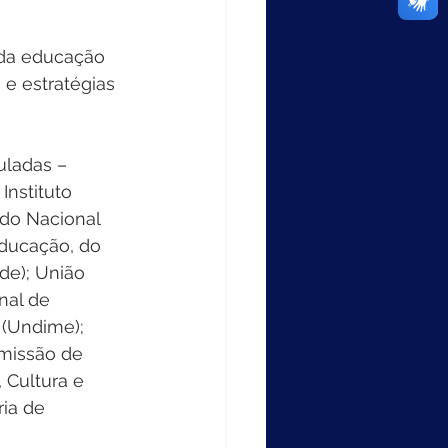
 da educação 
 e estratégias 
nstituto 
ndo Nacional 
ducação, do 
de); União 
nal de 
 (Undime); 
missão de 
Cultura e 
ia de 