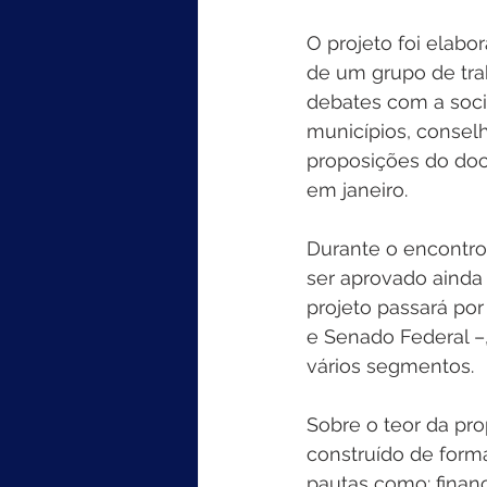
O projeto foi elabo
de um grupo de trab
debates com a soci
municípios, consel
proposições do doc
em janeiro. 
Durante o encontro
ser aprovado ainda
projeto passará po
e Senado Federal –,
vários segmentos.  
Sobre o teor da pr
construído de form
pautas como: finan