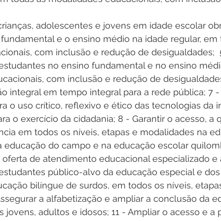
crianças, adolescentes e jovens em idade escolar obr
fundamental e o ensino médio na idade regular, em 
onais, com inclusão e redução de desigualdades;  5 
studantes no ensino fundamental e no ensino médi
cacionais, com inclusão e redução de desigualdades;
o integral em tempo integral para a rede pública; 7 
a o uso crítico, reflexivo e ético das tecnologias da 
a o exercício da cidadania; 8 - Garantir o acesso, a 
ncia em todos os níveis, etapas e modalidades na e
na educação do campo e na educação escolar quilomb
a oferta de atendimento educacional especializado e 
studantes público-alvo da educação especial e dos
cação bilíngue de surdos, em todos os níveis, etapa
Assegurar a alfabetização e ampliar a conclusão da 
s jovens, adultos e idosos; 11 - Ampliar o acesso e a