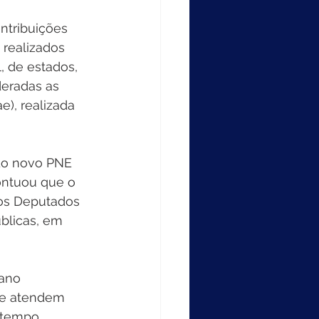
ntribuições 
 realizados 
 de estados, 
eradas as 
), realizada 
 do novo PNE 
ontuou que o 
dos Deputados 
blicas, em 
ano 
ue atendem 
 tempo 