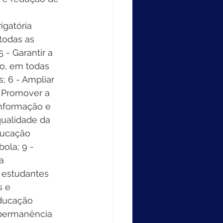
igatória 
todas as 
- Garantir a 
o, em todas 
 6 - Ampliar 
- Promover a 
informação e 
qualidade da 
ducação 
ola; 9 - 
a 
 estudantes 
s e 
educação 
 permanência 