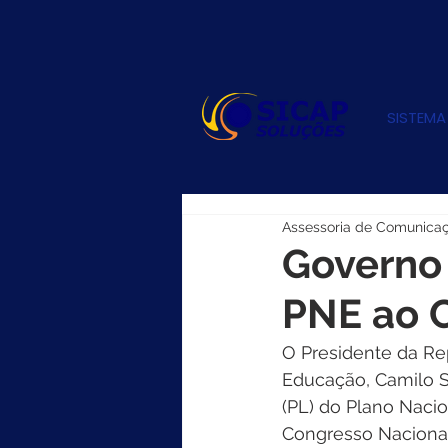
SISTEMA
Assessoria de Comunica
Governo
PNE ao 
O Presidente da Rep
Educação, Camilo Sa
(PL) do Plano Naci
Congresso Nacional.