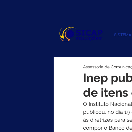
SISTEMA
Assessoria de Comunica
Inep pub
de itens
O Instituto Naciona
publicou, no dia 19 
às diretrizes para
compor o Banco de 