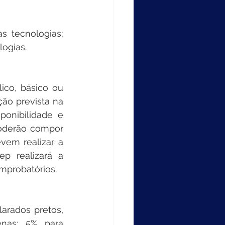
 tecnologias; 
logias.
ico, básico ou 
ção prevista na 
onibilidade e 
oderão compor 
vem realizar a 
p realizará a 
mprobatórios.
rados pretos, 
nas; 5% para 