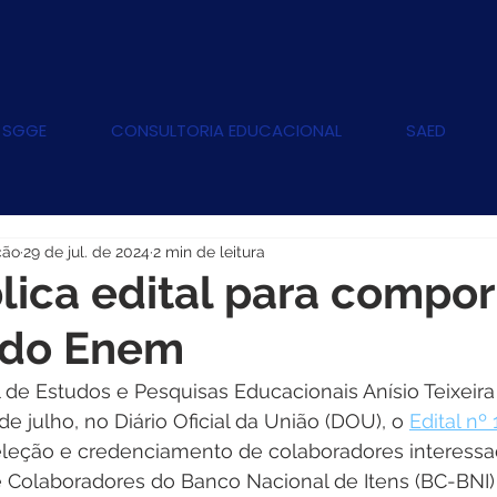
 SGGE
CONSULTORIA EDUCACIONAL
SAED
ção
29 de jul. de 2024
2 min de leitura
lica edital para compo
 do Enem
l de Estudos e Pesquisas Educacionais Anísio Teixeira 
de julho, no Diário Oficial da União (DOU), o 
Edital nº 
 seleção e credenciamento de colaboradores interess
Colaboradores do Banco Nacional de Itens (BC-BNI