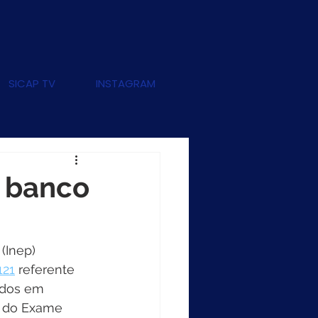
SICAP TV
INSTAGRAM
r banco
(Inep) 
121
 referente 
ados em 
) do Exame 