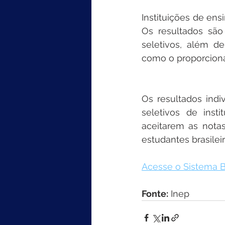
Instituições de ens
Os resultados são
seletivos, além d
como o proporciona
Os resultados ind
seletivos de ins
aceitarem as nota
estudantes brasilei
Acesse o Sistema 
Fonte:
 Inep