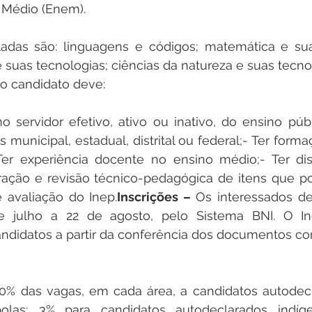
 Médio (Enem).
adas são: linguagens e códigos; matemática e suas
suas tecnologias; ciências da natureza e suas tecno
, o candidato deve:
 servidor efetivo, ativo ou inativo, do ensino públ
s municipal, estadual, distrital ou federal;- Ter forma
Ter experiência docente no ensino médio;- Ter disp
ração e revisão técnico-pedagógica de itens que p
 avaliação do Inep.
Inscrições –
 Os interessados de
e julho a 22 de agosto, pelo Sistema BNI. O Ine
candidatos a partir da conferência dos documentos co
0% das vagas, em cada área, a candidatos autodecla
olas; 3% para candidatos autodeclarados indíge