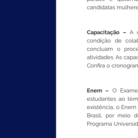
candidatas mulhere
Capacitação –
 A 
condição de cola
concluam o proce
atividades. As capa
Confira o cronogra
Enem –
 O Exame 
estudantes ao tér
existência, o Enem 
Brasil, por meio 
Programa Universid