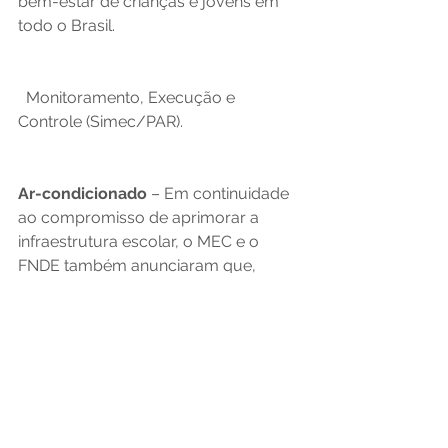
bem-estar de crianças e jovens em 
todo o Brasil. 
  Monitoramento, Execução e 
Controle (Simec/PAR).   
Ar-condicionado
 – Em continuidade 
ao compromisso de aprimorar a 
infraestrutura escolar, o MEC e o 
FNDE também anunciaram que, 
ainda no primeiro semestre de 2025, 
lançarão uma nova Ata de Registro 
de Preços para a aquisição de 
aparelhos de ar-condicionado, 
visando ampliar o conforto nas salas 
de aula das regiões mais quentes do 
país. O objetivo é proporcionar aos 