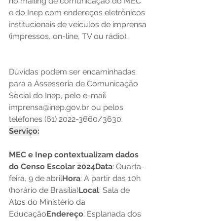
no mailing de comunicação do MEC 
e do Inep com endereços eletrônicos 
institucionais de veículos de imprensa 
(impressos, on-line, TV ou rádio).
Dúvidas podem ser encaminhadas 
para a Assessoria de Comunicação 
Social do Inep, pelo e-mail 
imprensa@inep.gov.br
 ou pelos 
telefones (61) 2022-3660/3630. 
Serviço:
MEC e Inep contextualizam dados 
do Censo Escolar 2024Data
: Quarta-
feira, 9 de abril
Hora
: A partir das 10h 
(horário de Brasília)
Local
: Sala de 
Atos do Ministério da 
Educação
Endereço
: Esplanada dos 