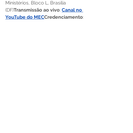
Ministérios, Bloco L, Brasília 
(DF)
Transmissão ao vivo
: 
Canal no 
YouTube do MEC
Credenciamento
: 
Não será necessário credenciamento 
prévio. No entanto, apenas jornalistas 
identificados (com credencial anual 
do Planalto ou crachá do veículo) 
terão acesso ao evento.