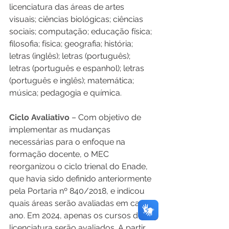
licenciatura das áreas de artes 
visuais; ciências biológicas; ciências 
sociais; computação; educação física; 
filosofia; física; geografia; história; 
letras (inglês); letras (português); 
letras (português e espanhol); letras 
(português e inglês); matemática; 
música; pedagogia e química.
Ciclo Avaliativo 
– Com objetivo de 
implementar as mudanças 
necessárias para o enfoque na 
formação docente, o MEC 
reorganizou o ciclo trienal do Enade, 
que havia sido definido anteriormente 
pela Portaria nº 840/2018, e indicou 
quais áreas serão avaliadas em cada 
ano. Em 2024, apenas os cursos de 
licenciatura serão avaliados. A partir 