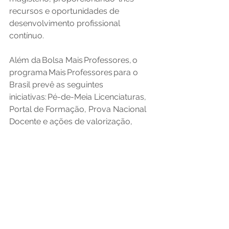
recursos e oportunidades de 
desenvolvimento profissional 
contínuo.   
Além da Bolsa Mais Professores, o 
programa Mais Professores para o 
Brasil prevê as seguintes 
iniciativas: Pé-de-Meia Licenciaturas, 
Portal de Formação, Prova Nacional 
Docente e ações de valorização, 
como benefícios exclusivos em 
bancos públicos e descontos em 
hotéis. O programa visa 
atender 2,3 milhões de docentes em 
todo o país.   
Assessoria de Comunicação Social do 
MEC, com informações da Secretaria-
Executiva