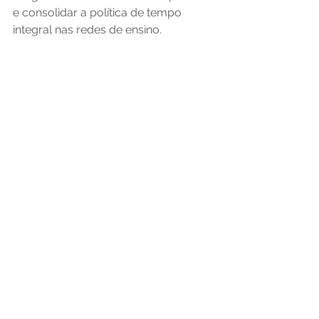
e consolidar a política de tempo 
integral nas redes de ensino.    
Assessoria de Comunicação Social do 
MEC, com informações da SEB 