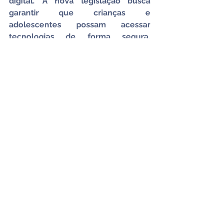
digital. A nova legislação busca 
garantir que crianças e 
adolescentes possam acessar 
tecnologias de forma segura, 
responsável e com seus direitos 
plenamente assegurados.
O ECA Digital estabelece obrigações 
claras para empresas que operam 
serviços digitais, que passam a ter o 
dever de assegurar a proteção 
prioritária desse público. Entre as 
medidas exigidas estão: 
mecanismos de verificação de 
idade; controle de acesso para 
impedir contato com conteúdos 
nocivos; ferramentas de supervisão 
parental com transparência; canais 
de denúncia com resposta rápida 