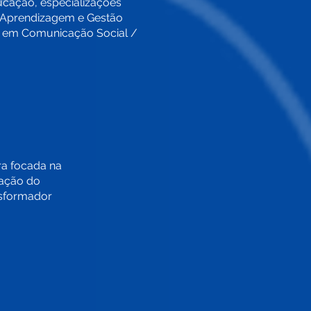
cação, especializações
 Aprendizagem e Gestão
 em Comunicação Social /
ra focada na
zação do
nsformador