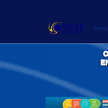
SISTEMA
C
E